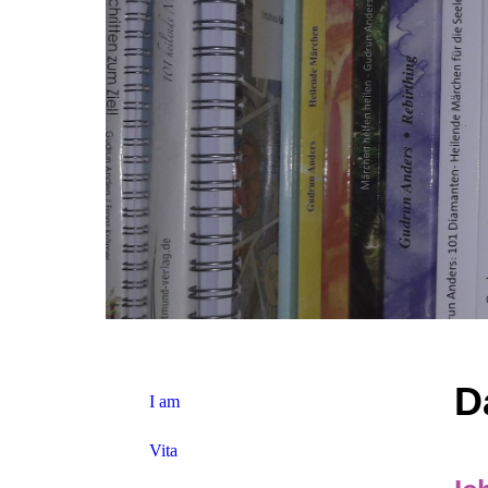
D
I am
Vita