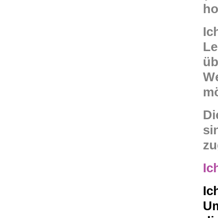
ho
Ic
Le
üb
We
mö
Di
si
zu
Ic
Ic
Um