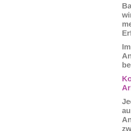
Ba
wi
me
Er
Im
An
be
Ko
Ar
Je
au
An
zw