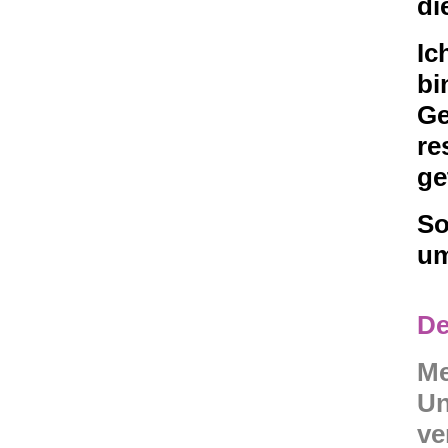
di
Ic
bi
Ge
re
ge
So
um
De
Me
Un
ve