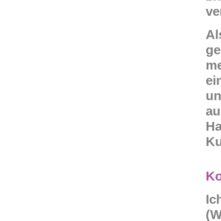
ve
Al
ge
me
ei
un
au
Ha
Ku
Ko
Ic
(W