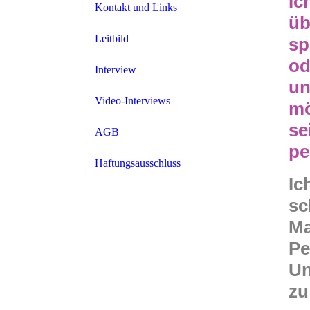
Ic
Kontakt und Links
üb
Leitbild
sp
od
Interview
un
Video-Interviews
mö
se
AGB
pe
Haftungsausschluss
Ic
sc
Ma
Pe
Un
zu